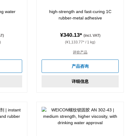
ing water
high-strength and fast-curing 1C
rubber-metal adhesive
¥340.13*
AT)
(incl. VAT)
)
(¥1,133.77* / 1 kg)
评价产品
产品咨询
详细信息