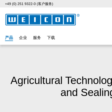
+49 (0) 251 9322-0 (客户服务)
p to main content
Skip to search
Skip to main navigation
产品
企业
服务
下载
Agricultural Technolo
and Sealin