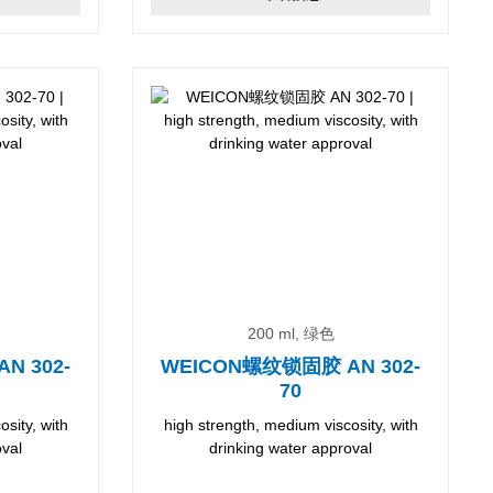
200 ml, 绿色
N 302-
WEICON螺纹锁固胶 AN 302-
70
sity, with
high strength, medium viscosity, with
oval
drinking water approval