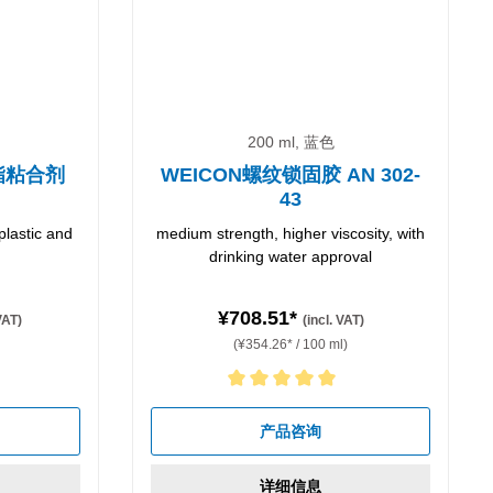
200 ml, 蓝色
酸酯粘合剂
WEICON螺纹锁固胶 AN 302-
43
plastic and
medium strength, higher viscosity, with
drinking water approval
¥708.51*
 VAT)
(incl. VAT)
(¥354.26* / 100 ml)
Average rating of 5 out of 5 stars
产品咨询
详细信息