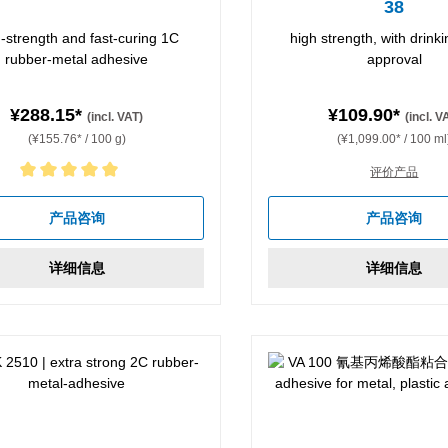
38
-strength and fast-curing 1C
high strength, with drink
rubber-metal adhesive
approval
¥288.15*
¥109.90*
(incl. VAT)
(incl. V
(¥155.76* / 100 g)
(¥1,099.00* / 100 ml
评价产品
rating of 5 out of 5 stars
产品咨询
产品咨询
详细信息
详细信息