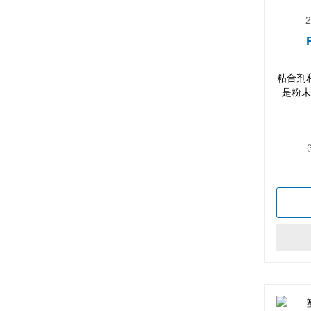
2
粘合剂
是粉末
(