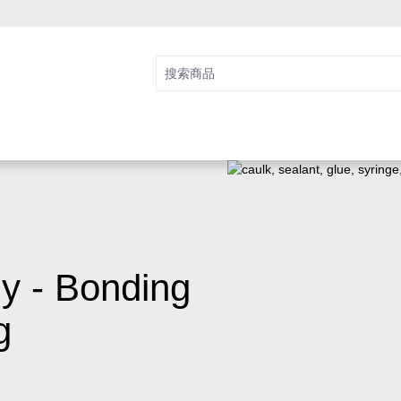
gy - Bonding
g